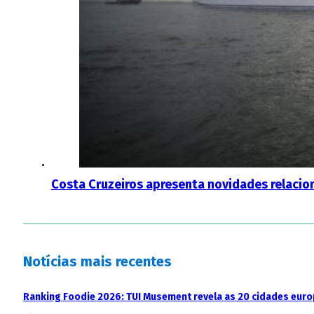
Costa Cruzeiros apresenta novidades relaci
Notícias mais recentes
Ranking Foodie 2026: TUI Musement revela as 20 cidades eur