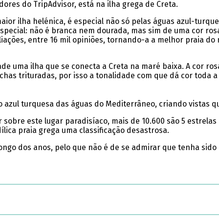
ores do TripAdvisor, está na ilha grega de Creta.
 maior ilha helénica, é especial não só pelas águas azul-turq
pecial: não é branca nem dourada, mas sim de uma cor rosa
iações, entre 16 mil opiniões, tornando-a a melhor praia do
de uma ilha que se conecta a Creta na maré baixa. A cor rosa
has trituradas, por isso a tonalidade com que dá cor toda a
 azul turquesa das águas do Mediterrâneo, criando vistas qu
 sobre este lugar paradisíaco, mais de 10.600 são 5 estrelas 
lica praia grega uma classificação desastrosa.
o longo dos anos, pelo que não é de se admirar que tenha si