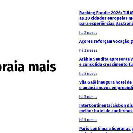
Ranking Foodie 2026: TUI 
as 20 cidades europeias m
para experiências gastron
há 2 meses
Açores reforçam vocação g
há 2 meses
Arábia Saudita apresenta v
praia mais
e consolida crescimento tu
há 5 meses
Vila Galé inaugura hotel de
e anuncia novos empreendi
há 5 meses
InterContinental Lisbon di
melhor hotel de conferênc
há 5 meses
Paris continua a liderar as