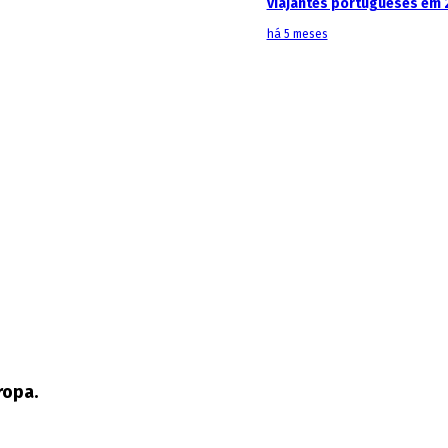
viajantes portugueses em 
há 5 meses
ropa.