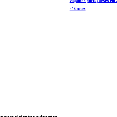
viajantes portugueses em 
há 5 meses