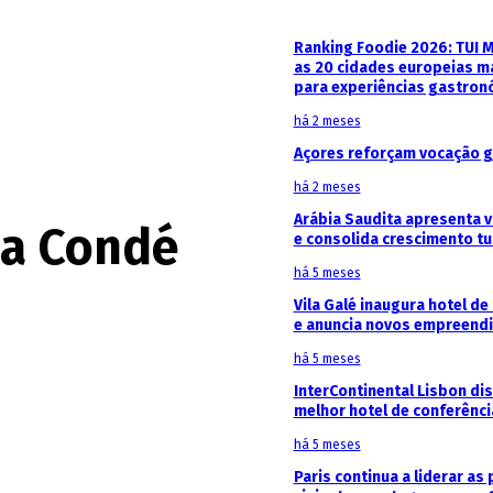
Ranking Foodie 2026: TUI 
as 20 cidades europeias m
para experiências gastron
há 2 meses
Açores reforçam vocação g
há 2 meses
Arábia Saudita apresenta v
ia Condé
e consolida crescimento tu
há 5 meses
Vila Galé inaugura hotel de
e anuncia novos empreendi
há 5 meses
InterContinental Lisbon di
melhor hotel de conferênc
há 5 meses
Paris continua a liderar as