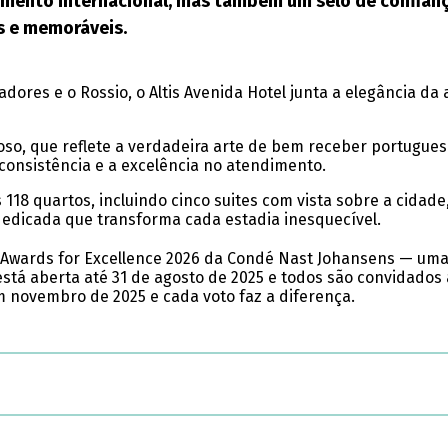
mento internacional, mas também um selo de confianç
s e memoráveis.
adores e o Rossio, o Altis Avenida Hotel junta a elegância da
oso, que reflete a verdadeira arte de bem receber portuguesa
consistência e a excelência no atendimento.
 118 quartos, incluindo cinco suites com vista sobre a cidad
dedicada que transforma cada estadia inesquecível.
 Awards for Excellence 2026 da Condé Nast Johansens — uma 
está aberta até 31 de agosto de 2025 e todos são convidados a 
novembro de 2025 e cada voto faz a diferença.