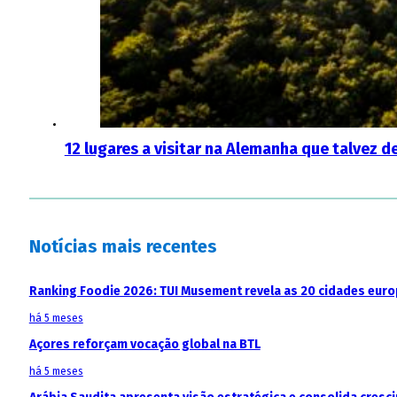
12 lugares a visitar na Alemanha que talvez 
Notícias mais recentes
Ranking Foodie 2026: TUI Musement revela as 20 cidades eur
há 5 meses
Açores reforçam vocação global na BTL
há 5 meses