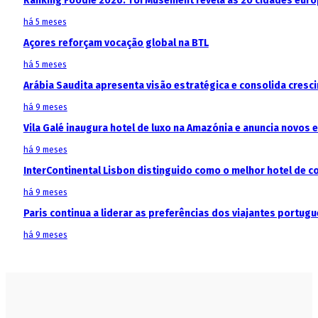
Ranking Foodie 2026: TUI Musement revela as 20 cidades eur
há 5 meses
Açores reforçam vocação global na BTL
há 5 meses
Arábia Saudita apresenta visão estratégica e consolida cresci
há 9 meses
Vila Galé inaugura hotel de luxo na Amazónia e anuncia novos
há 9 meses
InterContinental Lisbon distinguido como o melhor hotel de c
há 9 meses
Paris continua a liderar as preferências dos viajantes portu
há 9 meses