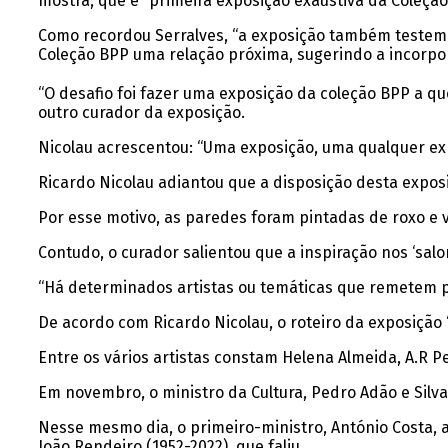
mostra, que é “primeira exposição exaustiva da Coleção
Como recordou Serralves, “a exposição também testemun
Coleção BPP uma relação próxima, sugerindo a incorpo
“O desafio foi fazer uma exposição da coleção BPP a 
outro curador da exposição.
Nicolau acrescentou: “Uma exposição, uma qualquer exp
Ricardo Nicolau adiantou que a disposição desta expos
Por esse motivo, as paredes foram pintadas de roxo e 
Contudo, o curador salientou que a inspiração nos ‘sa
“Há determinados artistas ou temáticas que remetem pa
De acordo com Ricardo Nicolau, o roteiro da exposição 
Entre os vários artistas constam Helena Almeida, A.R P
Em novembro, o ministro da Cultura, Pedro Adão e Silva
Nesse mesmo dia, o primeiro-ministro, António Costa, an
João Rendeiro (1952-2022), que faliu.