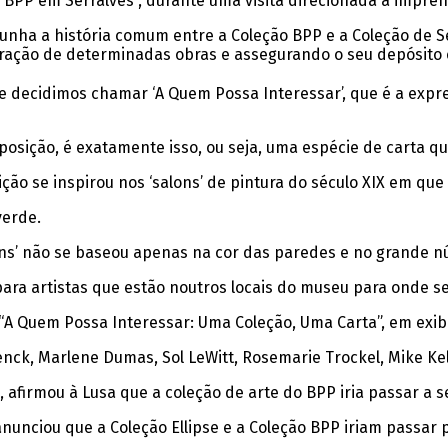
 BPP em Serralves”, durante uma visita direcionada à impren
ha a história comum entre a Coleção BPP e a Coleção de Serr
ração de determinadas obras e assegurando o seu depósito 
que decidimos chamar ‘A Quem Possa Interessar’, que é a e
osição, é exatamente isso, ou seja, uma espécie de carta qu
ição se inspirou nos ‘salons’ de pintura do século XIX em 
verde.
lons’ não se baseou apenas na cor das paredes e no grande n
ra artistas que estão noutros locais do museu para onde se 
“A Quem Possa Interessar: Uma Coleção, Uma Carta”, em exibi
enck, Marlene Dumas, Sol LeWitt, Rosemarie Trockel, Mike Kel
, afirmou à Lusa que a coleção de arte do BPP iria passar a 
unciou que a Coleção Ellipse e a Coleção BPP iriam passar pa