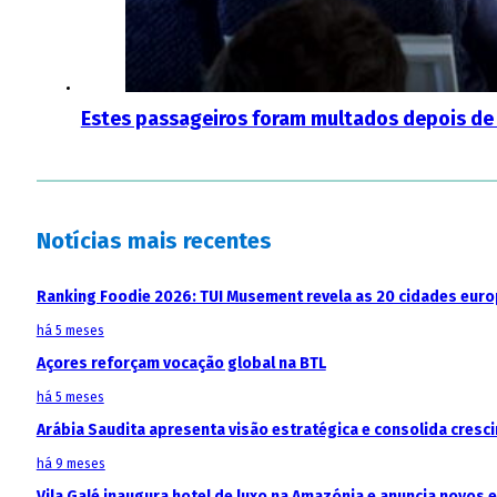
Estes passageiros foram multados depois de 
Notícias mais recentes
Ranking Foodie 2026: TUI Musement revela as 20 cidades eur
há 5 meses
Açores reforçam vocação global na BTL
há 5 meses
Arábia Saudita apresenta visão estratégica e consolida cresci
há 9 meses
Vila Galé inaugura hotel de luxo na Amazónia e anuncia novos