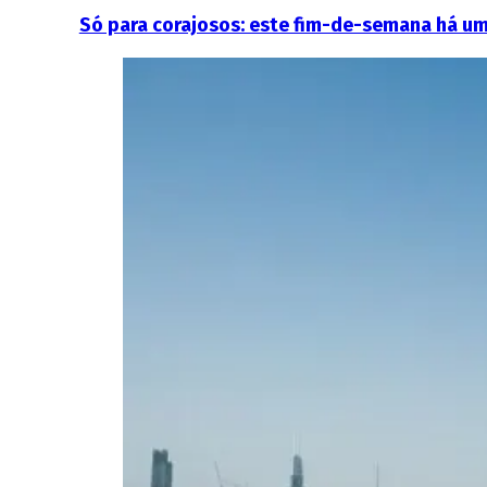
Só para corajosos: este fim-de-semana há um