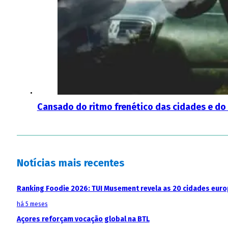
Cansado do ritmo frenético das cidades e do
Notícias mais recentes
Ranking Foodie 2026: TUI Musement revela as 20 cidades eur
há 5 meses
Açores reforçam vocação global na BTL