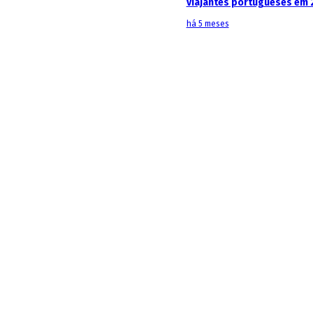
viajantes portugueses em 
há 5 meses