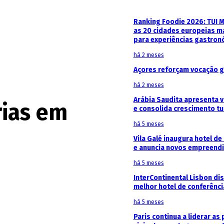
Ranking Foodie 2026: TUI 
as 20 cidades europeias m
para experiências gastron
há 2 meses
Açores reforçam vocação g
há 2 meses
Arábia Saudita apresenta v
rias em
e consolida crescimento tu
há 5 meses
Vila Galé inaugura hotel de
e anuncia novos empreendi
há 5 meses
InterContinental Lisbon di
melhor hotel de conferênc
há 5 meses
Paris continua a liderar as