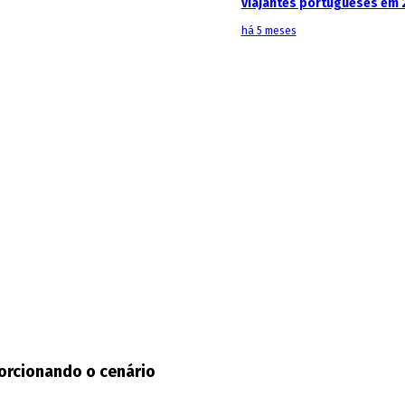
viajantes portugueses em 
há 5 meses
porcionando o cenário