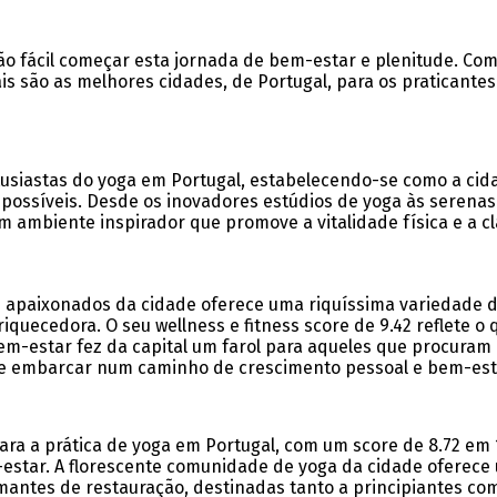
o fácil começar esta jornada de bem-estar e plenitude. Como
is são as melhores cidades, de Portugal, para os praticantes
tusiastas do yoga em Portugal, estabelecendo-se como a ci
possíveis. Desde os inovadores estúdios de yoga às serenas 
 ambiente inspirador que promove a vitalidade física e a c
 apaixonados da cidade oferece uma riquíssima variedade de 
quecedora. O seu wellness e fitness score de 9.42 reflete o
m-estar fez da capital um farol para aqueles que procuram 
 e embarcar num caminho de crescimento pessoal e bem-est
ara a prática de yoga em Portugal, com um score de 8.72 em
m-estar. A florescente comunidade de yoga da cidade oferec
lmantes de restauração, destinadas tanto a principiantes co