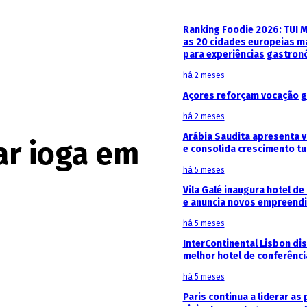
Ranking Foodie 2026: TUI 
as 20 cidades europeias m
para experiências gastron
há 2 meses
Açores reforçam vocação g
há 2 meses
Arábia Saudita apresenta v
ar ioga em
e consolida crescimento tu
há 5 meses
Vila Galé inaugura hotel de
e anuncia novos empreendi
há 5 meses
InterContinental Lisbon di
melhor hotel de conferênc
há 5 meses
Paris continua a liderar as