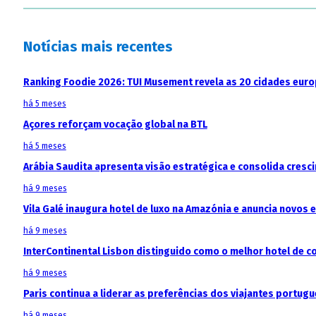
Notícias mais recentes
Ranking Foodie 2026: TUI Musement revela as 20 cidades eur
há 5 meses
Açores reforçam vocação global na BTL
há 5 meses
Arábia Saudita apresenta visão estratégica e consolida cresci
há 9 meses
Vila Galé inaugura hotel de luxo na Amazónia e anuncia novos
há 9 meses
InterContinental Lisbon distinguido como o melhor hotel de c
há 9 meses
Paris continua a liderar as preferências dos viajantes portu
há 9 meses