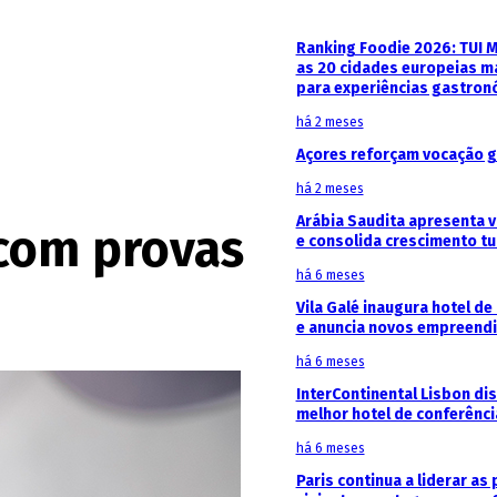
Ranking Foodie 2026: TUI 
as 20 cidades europeias m
para experiências gastron
há 2 meses
Açores reforçam vocação g
há 2 meses
Arábia Saudita apresenta v
 com provas
e consolida crescimento tu
há 6 meses
Vila Galé inaugura hotel de
e anuncia novos empreendi
há 6 meses
InterContinental Lisbon di
melhor hotel de conferênc
há 6 meses
Paris continua a liderar as