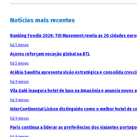
Notícias mais recentes
Ranking Foodie 2026: TUI Musement revela as 20 cidades eur
há 5 meses
Açores reforçam vocação global na BTL
há 5 meses
Arábia Saudita apresenta visão estratégica e consolida cresci
há 9 meses
Vila Galé inaugura hotel de luxo na Amazónia e anuncia novos
há 9 meses
InterContinental Lisbon distinguido como o melhor hotel de c
há 9 meses
Paris continua a liderar as preferências dos viajantes portu
há 9 meses