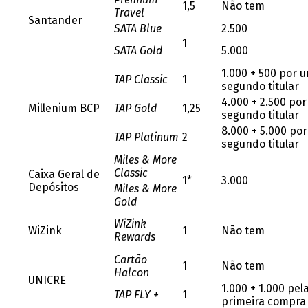
1,5
Não tem
Travel
Santander
SATA Blue
2.500
1
SATA Gold
5.000
1.000 + 500 por 
TAP Classic
1
segundo titular
4.000 + 2.500 po
Millenium BCP
TAP Gold
1,25
segundo titular
8.000 + 5.000 po
TAP Platinum
2
segundo titular
Miles & More
Classic
Caixa Geral de
1*
3.000
Depósitos
Miles & More
Gold
WiZink
WiZink
1
Não tem
Rewards
Cartão
1
Não tem
Halcon
UNICRE
1.000 + 1.000 pel
TAP FLY +
1
primeira compra