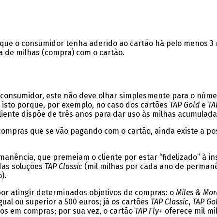
e que o consumidor tenha aderido ao cartão há pelo menos 3 
de milhas (compra) com o cartão.
 consumidor, este não deve olhar simplesmente para o núme
 isto porque, por exemplo, no caso dos cartões
TAP Gold
e
TA
cliente dispõe de três anos para dar uso às milhas acumulada
ompras que se vão pagando com o cartão, ainda existe a po
nência, que premeiam o cliente por estar “fidelizado” à inst
 das soluções
TAP Classic
(mil milhas por cada ano de perman
).
por atingir determinados objetivos de compras: o
Miles & Mor
al ou superior a 500 euros; já os cartões
TAP Classic
,
TAP Go
os em compras; por sua vez, o cartão
TAP Fly+
oferece mil mi