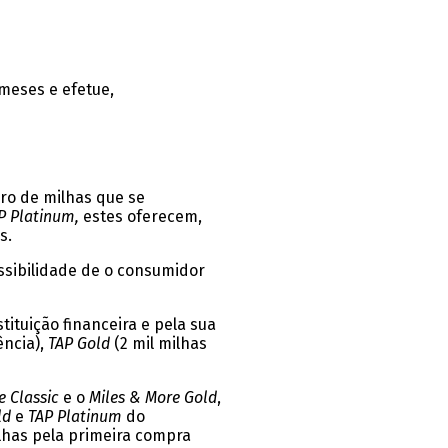
meses e efetue,
ro de milhas que se
P Platinum,
estes oferecem,
s.
ssibilidade de o consumidor
ituição financeira e pela sua
ência),
TAP Gold
(2 mil milhas
e Classic
e o
Miles & More Gold
,
ld
e
TAP Platinum
do
lhas pela primeira compra