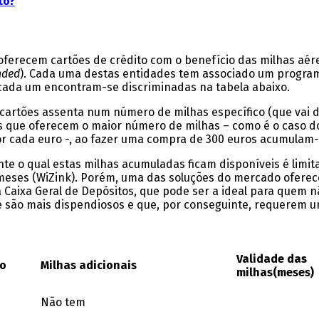
to?
 oferecem cartões de crédito com o benefício das milhas aér
nded
). Cada uma destas entidades tem associado um program
e cada um encontram-se discriminadas na tabela abaixo.
 cartões assenta num número de milhas específico (que vai d
ões que oferecem o maior número de milhas – como é o caso 
r cada euro -, ao fazer uma compra de 300 euros acumulam-
te o qual estas milhas acumuladas ficam disponíveis é limi
meses (WiZink). Porém, uma das soluções do mercado oferece
a Caixa Geral de Depósitos, que pode ser a ideal para quem 
que são mais dispendiosos e que, por conseguinte, requerem
Validade das
ão
Milhas adicionais
milhas(meses)
Não tem