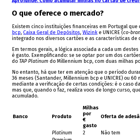
Aprofunde:
Como acumular milhas no cartão de crédi
O que oferece o mercado?
Existem cinco instituições financeiras em Portugal que
bcp
,
Caixa Geral de Depósitos
,
Wizink
e UNICRE (
co-bra
integrado nos diversos cartões e as características d
Em termos gerais, a lógica associada a cada um destes
é gasto. Exemplificando: se se optar por um dos cart
do
TAP Platinum
do Millennium bcp, com duas milhas po
No entanto, há que ter em atenção que o período duran
36 meses (Santander, Millennium bcp e UNICRE) ou 60 
mediante a verificação de certas condições: é o caso d
mas que, quando o faz, realiza voos de longo curso, 
acumulado.
Milhas
por
Banco
Produto
Oferta de ades
€
gasto
Platinum
2
Não tem
Premium