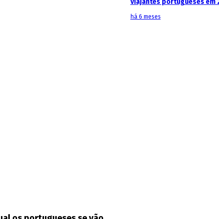
viajantes portugueses em 
há 6 meses
ual os portugueses se vão