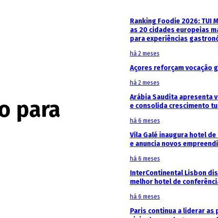
Ranking Foodie 2026: TUI 
as 20 cidades europeias m
para experiências gastron
há 2 meses
Açores reforçam vocação g
há 2 meses
Arábia Saudita apresenta v
io para
e consolida crescimento tu
há 6 meses
Vila Galé inaugura hotel de
e anuncia novos empreendi
há 6 meses
InterContinental Lisbon di
melhor hotel de conferênc
há 6 meses
Paris continua a liderar as