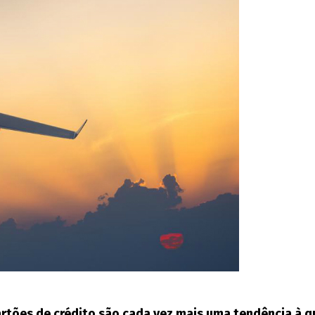
rtões de crédito são cada vez mais uma tendência à q