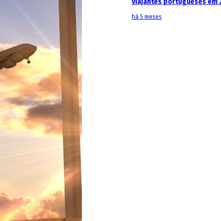
viajantes portugueses em 
há 5 meses