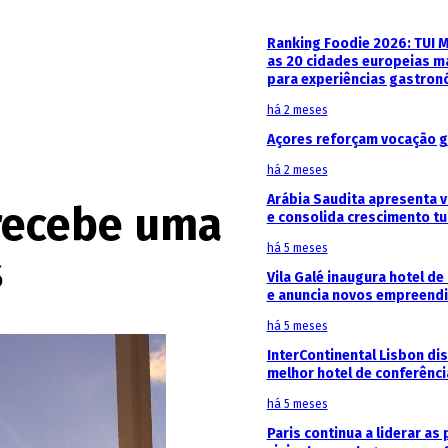
Ranking Foodie 2026: TUI 
as 20 cidades europeias m
para experiências gastron
há 2 meses
Açores reforçam vocação g
há 2 meses
Arábia Saudita apresenta v
 recebe uma
e consolida crescimento tu
há 5 meses
s
Vila Galé inaugura hotel de
e anuncia novos empreendi
há 5 meses
InterContinental Lisbon di
melhor hotel de conferênc
há 5 meses
Paris continua a liderar as