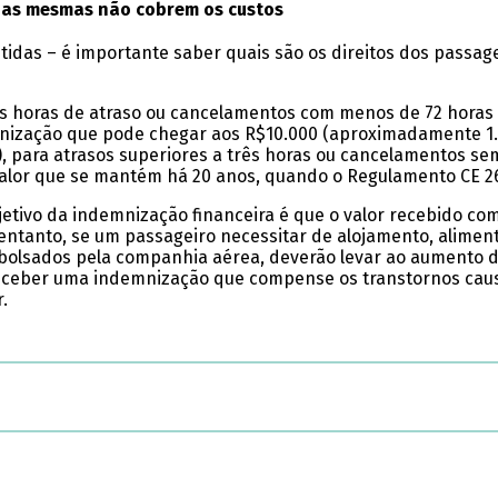
, as mesmas não cobrem os custos
tidas – é importante saber quais são os direitos dos passag
as horas de atraso ou cancelamentos com menos de 72 horas
nização que pode chegar aos R$10.000 (aproximadamente 1.8
 para atrasos superiores a três horas ou cancelamentos sem
valor que se mantém há 20 anos, quando o Regulamento CE 26
jetivo da indemnização financeira é que o valor recebido c
entanto, se um passageiro necessitar de alojamento, alimen
bolsados pela companhia aérea, deverão levar ao aumento d
 receber uma indemnização que compense os transtornos cau
.