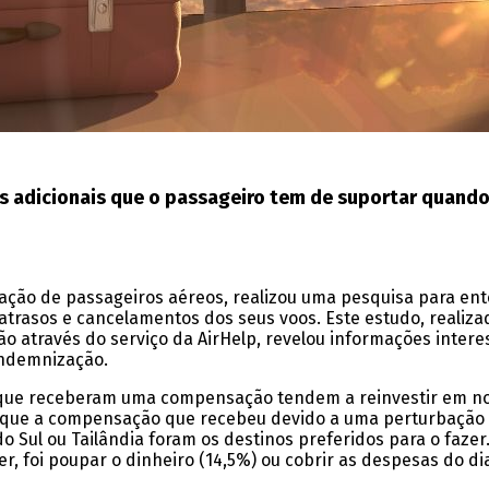
 adicionais que o passageiro tem de suportar quando
ção de passageiros aéreos, realizou uma pesquisa para en
trasos e cancelamentos dos seus voos. Este estudo, realiz
o através do serviço da AirHelp, revelou informações intere
indemnização.
 que receberam uma compensação tendem a reinvestir em no
u que a compensação que recebeu devido a uma perturbação n
 Sul ou Tailândia foram os destinos preferidos para o fazer
, foi poupar o dinheiro (14,5%) ou cobrir as despesas do dia 