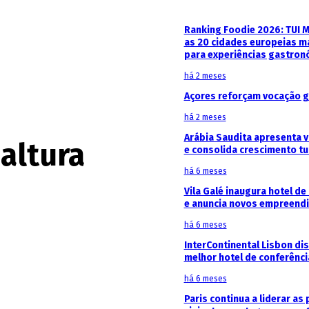
Ranking Foodie 2026: TUI 
as 20 cidades europeias m
para experiências gastron
há 2 meses
Açores reforçam vocação g
há 2 meses
Arábia Saudita apresenta v
 altura
e consolida crescimento tu
há 6 meses
Vila Galé inaugura hotel de
e anuncia novos empreendi
há 6 meses
InterContinental Lisbon di
melhor hotel de conferênc
há 6 meses
Paris continua a liderar as