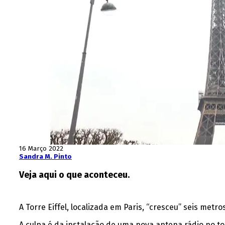
16 Março 2022
Sandra M. Pinto
Veja aqui o que aconteceu.
A Torre Eiffel, localizada em Paris, “cresceu” seis metros
A culpa é da instalação de uma nova antena rádio no t