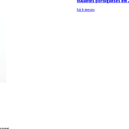
viajantes portugueses em 
há 6 meses
news.