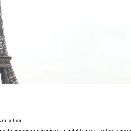
 de altura.
opo do monumento icónico da capital francesa, refere a euro