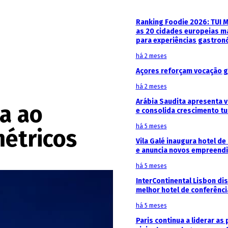
Ranking Foodie 2026: TUI 
as 20 cidades europeias m
para experiências gastron
há 2 meses
Açores reforçam vocação g
há 2 meses
Arábia Saudita apresenta v
a ao
e consolida crescimento tu
há 5 meses
étricos
Vila Galé inaugura hotel de
e anuncia novos empreendi
há 5 meses
InterContinental Lisbon di
melhor hotel de conferênc
há 5 meses
Paris continua a liderar as