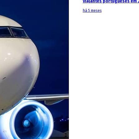
viajantes portugueses em 
há 5 meses