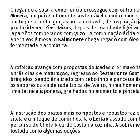
Chegando à sala, a experiência prossegue com outra n
Moreia
, um peixe altamente sustentável e muito pouco u
um toque oriental graças ao caldo dashi, de inspiração
produzida nas Rias Baixas, depois de cozinhada ligeir
japaleños temperados com yuzo. “A combinação ácida e 
aperitivos à mesa, o
Salmonete
chega regado com óleo 
fermentada e aromática.
A refeição avança com propostas delicadas e primaveris
a três dias de maturação, regressa ao Restaurante Gast
bringidos, sendo finalizado com cebolinho e pancetta 
os sabores da caldeirada típica de Aveiro, numa homen
uma técnica japonesa, grelhadas no momento e pincel
A instrução dos pratos mais compostos e robustos faz-
vitela e um toque de cominhos. Já o
Leitão
assado com ba
percurso do Chefe Ricardo Costa na cozinha. A sobrem
tostada como algumas opções.