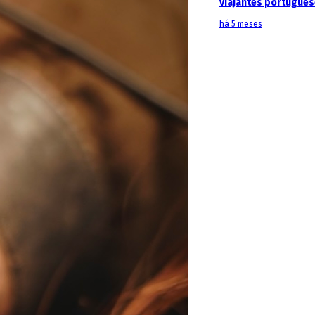
viajantes portugue
há 5 meses