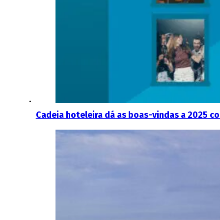
Cadeia hoteleira dá as boas-vindas a 2025 