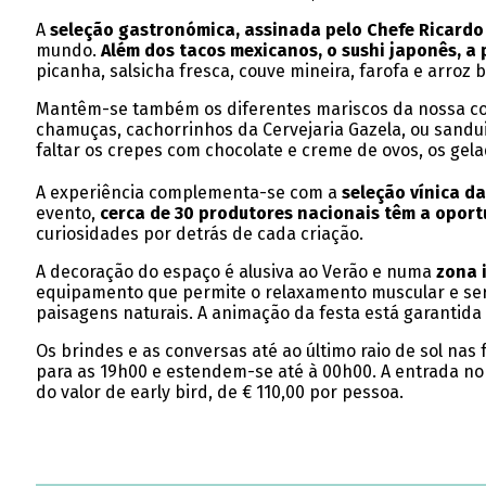
A
seleção gastronómica, assinada pelo Chefe Ricardo
mundo.
Além dos tacos mexicanos, o sushi japonês, a p
picanha, salsicha fresca, couve mineira, farofa e arroz 
Mantêm-se também os diferentes mariscos da nossa cost
chamuças, cachorrinhos da Cervejaria Gazela, ou sanduic
faltar os crepes com chocolate e creme de ovos, os gela
A experiência complementa-se com a
seleção vínica d
evento,
cerca de 30 produtores nacionais
têm a oport
curiosidades por detrás de cada criação.
A decoração do espaço é alusiva ao Verão e numa
zona 
equipamento que permite o relaxamento muscular e será 
paisagens naturais. A animação da festa está garantida 
Os brindes e as conversas até ao último raio de sol nas 
para as 19h00 e estendem-se até à 00h00. A entrada no
do valor de early bird, de € 110,00 por pessoa.