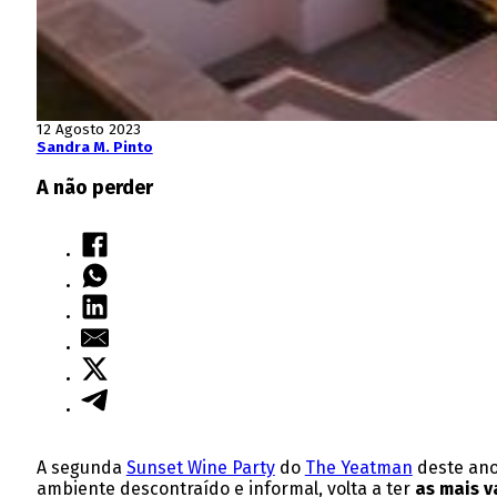
12 Agosto 2023
Sandra M. Pinto
A não perder
A segunda
Sunset Wine Party
do
The Yeatman
deste ano 
ambiente descontraído e informal, volta a ter
as mais v