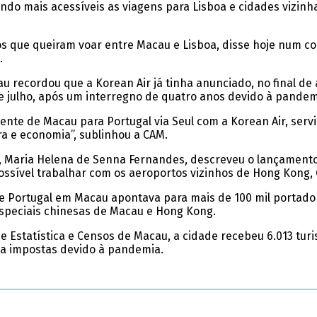
nando mais acessíveis as viagens para Lisboa e cidades vizinh
os que queiram voar entre Macau e Lisboa, disse hoje num 
.
recordou que a Korean Air já tinha anunciado, no final de a
1 de julho, após um interregno de quatro anos devido à pandem
mente de Macau para Portugal via Seul com a Korean Air, ser
ra e economia”, sublinhou a CAM.
u, Maria Helena de Senna Fernandes, descreveu o lançamento
ssível trabalhar com os aeroportos vizinhos de Hong Kong
 de Portugal em Macau apontava para mais de 100 mil portad
especiais chinesas de Macau e Hong Kong.
e Estatística e Censos de Macau, a cidade recebeu 6.013 tur
da impostas devido à pandemia.