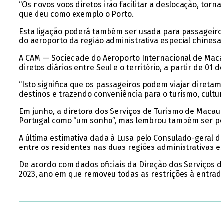
“Os novos voos diretos irão facilitar a deslocação, tor
que deu como exemplo o Porto.
Esta ligação poderá também ser usada para passageir
do aeroporto da região administrativa especial chinesa
A CAM — Sociedade do Aeroporto Internacional de Macau 
diretos diários entre Seul e o território, a partir de 0
“Isto significa que os passageiros podem viajar direta
destinos e trazendo conveniência para o turismo, cultu
Em junho, a diretora dos Serviços de Turismo de Maca
Portugal como “um sonho”, mas lembrou também ser po
A última estimativa dada à Lusa pelo Consulado-geral
entre os residentes nas duas regiões administrativas 
De acordo com dados oficiais da Direção dos Serviços d
2023, ano em que removeu todas as restrições à entra