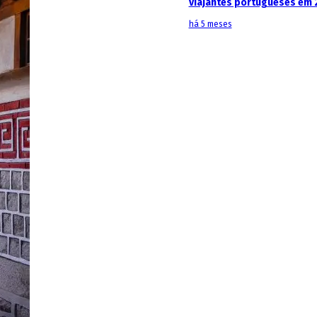
viajantes portugueses em 
há 5 meses