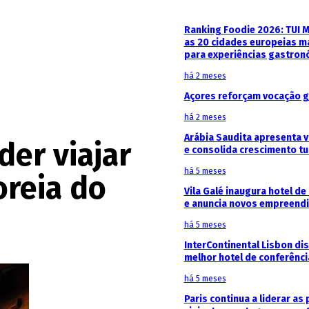
Ranking Foodie 2026: TUI 
as 20 cidades europeias m
para experiências gastron
há 2 meses
Açores reforçam vocação g
há 2 meses
Arábia Saudita apresenta v
er viajar
e consolida crescimento tu
há 5 meses
oreia do
Vila Galé inaugura hotel de
e anuncia novos empreendi
há 5 meses
InterContinental Lisbon di
melhor hotel de conferênc
há 5 meses
Paris continua a liderar as