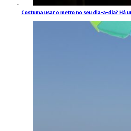
Costuma usar o metro no seu dia-a-dia? Há 