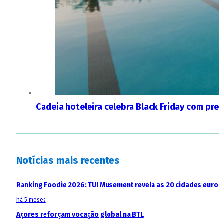
Cadeia hoteleira celebra Black Friday com pr
Notícias mais recentes
Ranking Foodie 2026: TUI Musement revela as 20 cidades eur
há 5 meses
Açores reforçam vocação global na BTL