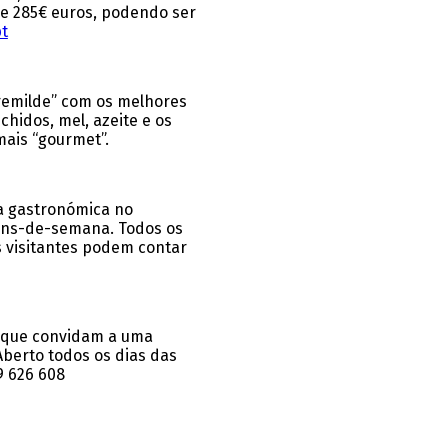
de 285€ euros, podendo ser
t
remilde” com os melhores
chidos, mel, azeite e os
mais “gourmet”.
ia gastronómica no
fins-de-semana. Todos os
 visitantes podem contar
, que convidam a uma
Aberto todos os dias das
9 626 608