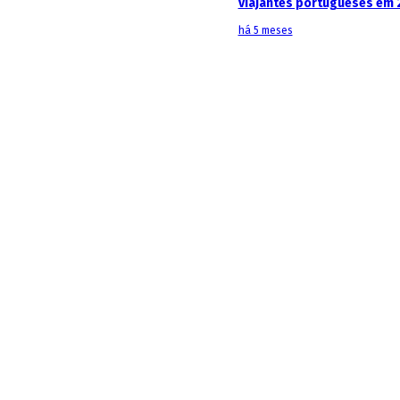
viajantes portugueses em 
há 5 meses