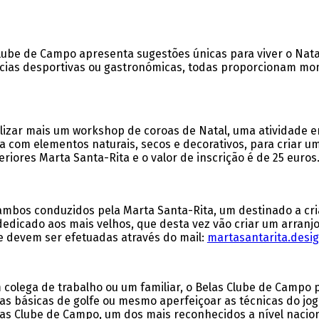
Clube de Campo apresenta sugestões únicas para viver o Nata
ncias desportivas ou gastronómicas, todas proporcionam mo
lizar mais um workshop de coroas de Natal, uma atividade e
a com elementos naturais, secos e decorativos, para criar u
riores Marta Santa-Rita e o valor de inscrição é de 25 euros
mbos conduzidos pela Marta Santa-Rita, um destinado a cri
, dedicado aos mais velhos, que desta vez vão criar um arran
s e devem ser efetuadas através do mail:
martasantarita.des
colega de trabalho ou um familiar, o Belas Clube de Campo 
ras básicas de golfe ou mesmo aperfeiçoar as técnicas do jo
elas Clube de Campo, um dos mais reconhecidos a nível nacio