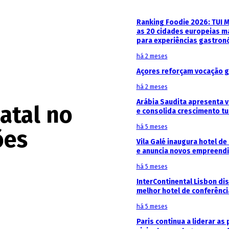
Ranking Foodie 2026: TUI 
as 20 cidades europeias m
para experiências gastron
há 2 meses
Açores reforçam vocação g
há 2 meses
Arábia Saudita apresenta v
atal no
e consolida crescimento tu
há 5 meses
ões
Vila Galé inaugura hotel de
e anuncia novos empreendi
há 5 meses
InterContinental Lisbon di
melhor hotel de conferênc
há 5 meses
Paris continua a liderar as