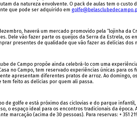
rutam da natureza envolvente. O pack de aulas tem o custo 
ente que pode ser adquirido em
golfe@belasclubedecampo.p
e dezembro, haverá um mercado promovido pela “lojinha da C
. Dele vão fazer parte os queijos da Serra da Estrela, os en
prar presentes de qualidade que vão fazer as delícias dos 
s Clube de Campo propõe ainda celebrá-lo com uma experiênc
Casa no Campo, tem reservado experiências únicas para os 
nte apresentam diferentes pratos de arroz. Ao domingo, os
 tem feito as delícias por quem ali passa.
 de golfe e está próximo das ciclovias e do parque infantil
so, o espaço ideal para os encontros tradicionais da época. 
nte marcação (acima de 30 pessoas). Para reservas: + 351 21