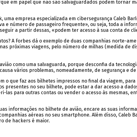
arque em papel que não são salvaguardados podem tornar mai
k, uma empresa especializada em cibersegurança Caleb Barlo
a e número de passageiro frequente», ou seja, toda a infor
eguir a partir dessas, «podem ter acesso à sua conta de cli
utos? A Forbes dá o exemplo de duas companhias norte-ame
 nas próximas viagens, pelo número de milhas (medida de d
e avião como uma salvaguarda, porque desconfia da tecnolog
 causa vários problemas, nomeadamente, de segurança e de
m o que faz aos bilhetes impressos no final da viagem, para
os presentes no seu bilhete, pode estar a dar acesso a dad
eri-las para outras contas ou vender o acesso às mesmas, en
suas informações no bilhete de avião, encare as suas informa
s companhias aéreas no seu smartphone. Além disso, Caleb 
ro de hackers é maior.