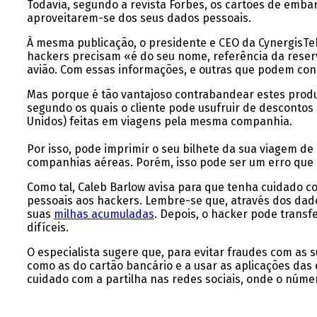
Todavia, segundo a revista Forbes, os cartões de emb
aproveitarem-se dos seus dados pessoais.
À mesma publicação, o presidente e CEO da CynergisTe
hackers precisam «é do seu nome, referência da reserv
avião. Com essas informações, e outras que podem cons
Mas porque é tão vantajoso contrabandear estes prod
segundo os quais o cliente pode usufruir de descontos
Unidos) feitas em viagens pela mesma companhia.
Por isso, pode imprimir o seu bilhete da sua viagem d
companhias aéreas. Porém, isso pode ser um erro que
Como tal, Caleb Barlow avisa para que tenha cuidado co
pessoais aos hackers. Lembre-se que, através dos dad
suas
milhas acumuladas
. Depois, o hacker pode transf
difíceis.
O especialista sugere que, para evitar fraudes com as 
como as do cartão bancário e a usar as aplicações da
cuidado com a partilha nas redes sociais, onde o núme