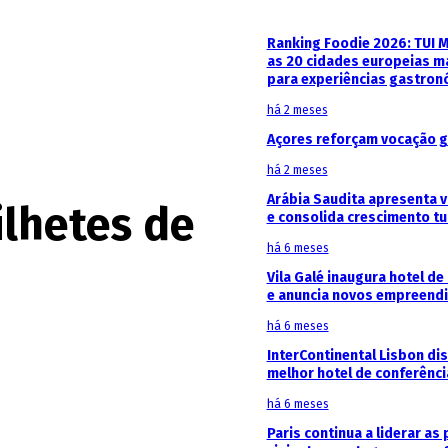
Ranking Foodie 2026: TUI 
as 20 cidades europeias m
para experiências gastron
há 2 meses
Açores reforçam vocação g
há 2 meses
Arábia Saudita apresenta v
ilhetes de
e consolida crescimento tu
há 6 meses
Vila Galé inaugura hotel de
e anuncia novos empreendi
há 6 meses
InterContinental Lisbon di
melhor hotel de conferênc
há 6 meses
Paris continua a liderar as