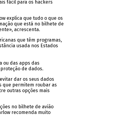
s fácil para os hackers
w explica que tudo o que os
mação que está no bilhete de
ente», acrescenta.
ricanas que têm programas,
istância usada nos Estados
ia ou das apps das
 proteção de dados.
 evitar dar os seus dados
os que permitem roubar as
tre outras opções mais
ções no bilhete de avião
Barlow recomenda muito