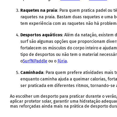
Raquetes na praia
: Para quem pratica padel ou t
raquetes na praia. Bastam duas raquetes e uma bo
tem experiência com as raquetes não há problema
Desportos aquáticos
: Além da natação, existem d
surf são algumas opções que proporcionam diversã
fortalecem os músculos do corpo inteiro e ajuda
tipo de desportos ou não tem o material necessár
o
SurfNPaddle
ou o
Fúria
.
Caminhada
: Para quem prefere atividades mais t
enquanto caminha ajuda a queimar calorias, fort
ser praticada em diferentes ritmos, tornando-se 
Ao escolher um desporto para praticar durante o verão
aplicar protetor solar, garantir uma hidratação adequa
mas reforçadas ainda mais na prática de desporto dura