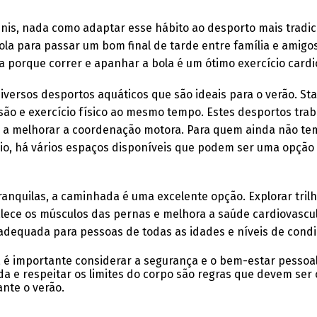
énis, nada como adaptar esse hábito ao desporto mais tradici
la para passar um bom final de tarde entre família e amigo
 porque correr e apanhar a bola é um ótimo exercício cardi
iversos desportos aquáticos que são ideais para o verão. St
o e exercício físico ao mesmo tempo. Estes desportos traba
m a melhorar a coordenação motora. Para quem ainda não te
io, há vários espaços disponíveis que podem ser uma opção 
ranquilas, a caminhada é uma excelente opção. Explorar tril
alece os músculos das pernas e melhora a saúde cardiovascu
adequada para pessoas de todas as idades e níveis de condi
, é importante considerar a segurança e o bem-estar pessoal
da e respeitar os limites do corpo são regras que devem ser
nte o verão.