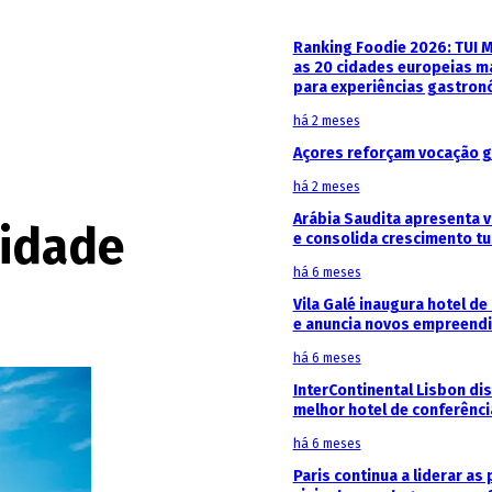
Ranking Foodie 2026: TUI 
as 20 cidades europeias m
para experiências gastron
há 2 meses
Açores reforçam vocação g
há 2 meses
Arábia Saudita apresenta v
vidade
e consolida crescimento tu
há 6 meses
Vila Galé inaugura hotel de
e anuncia novos empreendi
há 6 meses
InterContinental Lisbon di
melhor hotel de conferênc
há 6 meses
Paris continua a liderar as