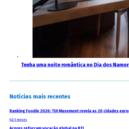
Tenha uma noite romântica no Dia dos Namora
Notícias mais recentes
Ranking Foodie 2026: TUI Musement revela as 20 cidades eur
há 5 meses
Açores reforçam vocação global na BTL