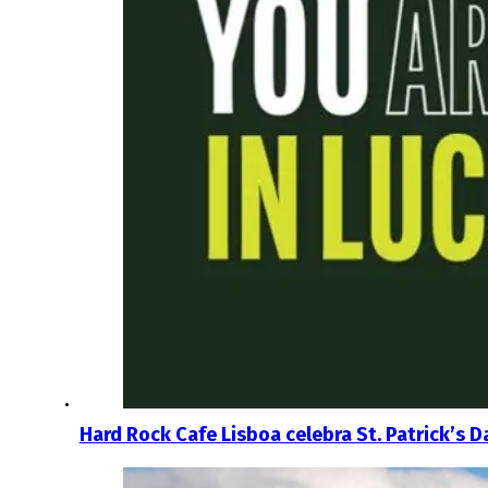
Hard Rock Cafe Lisboa celebra St. Patrick’s D