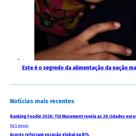
Este é o segredo da alimentação da nação ma
Notícias mais recentes
Ranking Foodie 2026: TUI Musement revela as 20 cidades eur
há 5 meses
Açores reforçam vocação global na BTL