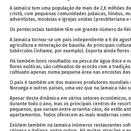
A Jamaica tem uma população de mais de 2,6 milhões de 
cristã, com pequenas comunidades judaicas, hindus, muç
adventistas, morávias e igrejas unidas (presbiteriana e
Os pentecostais também têm um grande número de fiéi
A Jamaica tornou-se um país independente a 6 de agost
agricultura e mineração de bauxita. As principais cultu
tubérculos (inhame, por exemplo). Exporta ainda flores 
Há também bons resultados na pesca de água doce e na 
flores exóticas, são cultivados de acordo com a tradiç
cultivado apenas numa pequena área nas encostas das B
O país é também um dos maiores produtores mundiais de 
Noruega e outros países, uma vez que na Jamaica não s
Apesar desta dinâmica em vários setores económicos, o 
durante todo o ano, mas os principais centros de resort 
pequenos, que variam entre arranha-céus, de estilo anti
apartamentos. Todos oferecem as mais modernas comod
Existem também na Jamaica inúmeros restaurantes sofis
chinesa e italiana, entre outros. Há muitas atrações e 