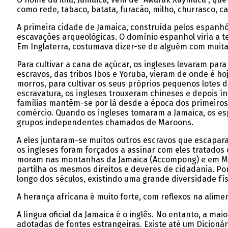
como rede, tabaco, batata, furacão, milho, churrasco, ca
A primeira cidade de Jamaica, construída pelos espanhói
escavações arqueológicas. O domínio espanhol viria a 
Em Inglaterra, costumava dizer-se de alguém com muita 
Para cultivar a cana de açúcar, os ingleses levaram para
escravos, das tribos Ibos e Yoruba, vieram de onde é h
morros, para cultivar os seus próprios pequenos lotes 
escravatura, os ingleses trouxeram chineses e depois í
famílias mantêm-se por lá desde a época dos primeiro
comércio. Quando os ingleses tomaram a Jamaica, os es
grupos independentes chamados de Maroons.
A eles juntaram-se muitos outros escravos que escapar
os ingleses foram forçados a assinar com eles tratado
moram nas montanhas da Jamaica (Accompong) e em Moor
partilha os mesmos direitos e deveres de cidadania. P
longo dos séculos, existindo uma grande diversidade físi
A herança africana é muito forte, com reflexos na alim
A língua oficial da Jamaica é o inglês. No entanto, a m
adotadas de fontes estrangeiras. Existe até um Dicioná