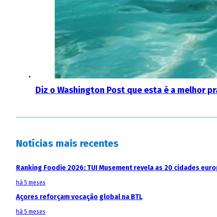
Diz o Washington Post que esta é a melhor p
Notícias mais recentes
Ranking Foodie 2026: TUI Musement revela as 20 cidades eur
há 5 meses
Açores reforçam vocação global na BTL
há 5 meses