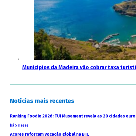
Municípios da Madeira vão cobrar taxa turíst
Notícias mais recentes
Ranking Foodie 2026: TUI Musement revela as 20 cidades eur
há 5 meses
Açores reforçam vocação global na BTL