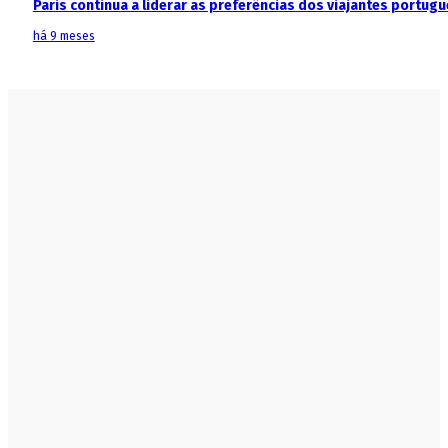
Paris continua a liderar as preferências dos viajantes portu
há 9 meses