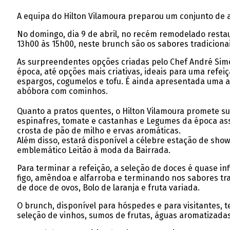
A equipa do Hilton Vilamoura preparou um conjunto de a
No domingo, dia 9 de abril, no recém remodelado restau
13h00 às 15h00, neste brunch são os sabores tradicionai
As surpreendentes opções criadas pelo Chef André Simõ
época, até opções mais criativas, ideais para uma refei
espargos, cogumelos e tofu. É ainda apresentada uma a
abóbora com cominhos.
Quanto a pratos quentes, o Hilton Vilamoura promete s
espinafres, tomate e castanhas e Legumes da época assa
crosta de pão de milho e ervas aromáticas.
Além disso, estará disponível a célebre estação de sh
emblemático Leitão à moda da Bairrada.
Para terminar a refeição, a seleção de doces é quase in
figo, amêndoa e alfarroba e terminando nos sabores tra
de doce de ovos, Bolo de laranja e fruta variada.
O brunch, disponível para hóspedes e para visitantes, t
seleção de vinhos, sumos de frutas, águas aromatizadas