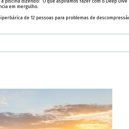
piscina dizendo: “O que aspiramos fazer com o Deep Dive Du
ncia em mergulho.
ra hiperbárica de 12 pessoas para problemas de descompres