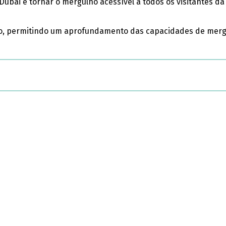
bai é tornar o mergulho acessível a todos os visitantes da
são, permitindo um aprofundamento das capacidades de merg