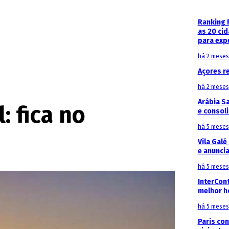
Ranking 
as 20 ci
para exp
há 2 meses
Açores r
há 2 meses
Arábia S
 fica no
e consoli
há 5 meses
Vila Galé
e anunci
há 5 meses
InterCon
melhor h
há 5 meses
Paris con