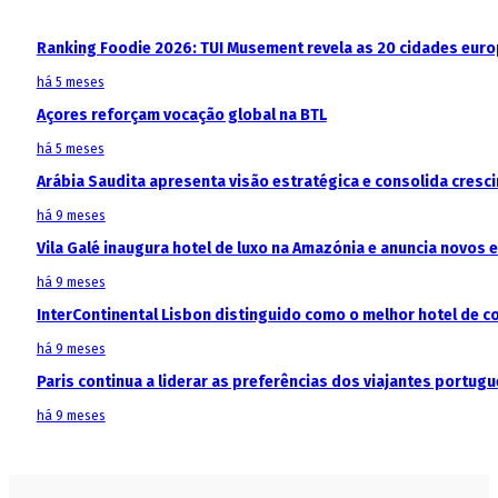
Ranking Foodie 2026: TUI Musement revela as 20 cidades eur
há 5 meses
Açores reforçam vocação global na BTL
há 5 meses
Arábia Saudita apresenta visão estratégica e consolida cresci
há 9 meses
Vila Galé inaugura hotel de luxo na Amazónia e anuncia novos
há 9 meses
InterContinental Lisbon distinguido como o melhor hotel de c
há 9 meses
Paris continua a liderar as preferências dos viajantes portu
há 9 meses