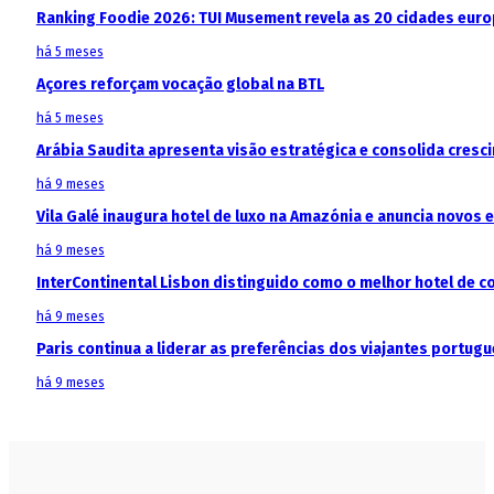
Ranking Foodie 2026: TUI Musement revela as 20 cidades eur
há 5 meses
Açores reforçam vocação global na BTL
há 5 meses
Arábia Saudita apresenta visão estratégica e consolida cresci
há 9 meses
Vila Galé inaugura hotel de luxo na Amazónia e anuncia novos
há 9 meses
InterContinental Lisbon distinguido como o melhor hotel de c
há 9 meses
Paris continua a liderar as preferências dos viajantes portu
há 9 meses