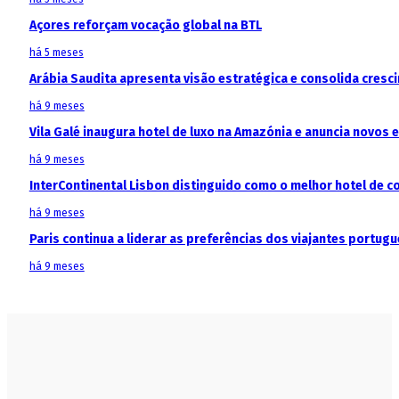
Açores reforçam vocação global na BTL
há 5 meses
Arábia Saudita apresenta visão estratégica e consolida cresci
há 9 meses
Vila Galé inaugura hotel de luxo na Amazónia e anuncia novos
há 9 meses
InterContinental Lisbon distinguido como o melhor hotel de c
há 9 meses
Paris continua a liderar as preferências dos viajantes portu
há 9 meses