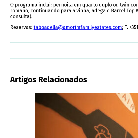
O programa inclui: pernoita em quarto duplo ou twin com
romano, continuando para a vinha, adega e Barrel Top W
consulta).
Reservas:
taboadella@amorimfamilyestates.com
; T. +3
Artigos Relacionados