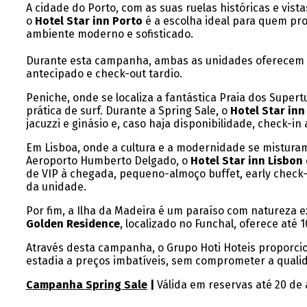
A cidade do Porto, com as suas ruelas históricas e vis
o
Hotel Star inn Porto
é a escolha ideal para quem pro
ambiente moderno e sofisticado.
Durante esta campanha, ambas as unidades oferecem at
antecipado e check-out tardio.
Peniche, onde se localiza a fantástica Praia dos Supe
prática de surf. Durante a Spring Sale, o
Hotel Star inn
jacuzzi e ginásio e, caso haja disponibilidade, check-i
Em Lisboa, onde a cultura e a modernidade se misturam
Aeroporto Humberto Delgado, o
Hotel Star inn Lisbon
de VIP à chegada, pequeno-almoço buffet, early check-
da unidade.
Por fim, a Ilha da Madeira é um paraíso com natureza 
Golden Residence
, localizado no Funchal, oferece at
Através desta campanha, o Grupo Hoti Hoteis proporci
estadia a preços imbatíveis, sem comprometer a qualid
Campanha Spring Sale
|
Válida em reservas até 20 de 