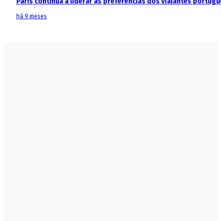
Paris continua a liderar as preferências dos viajantes portu
há 9 meses