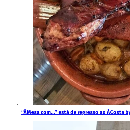
“ÀMesa com…” está de regresso ao ÀCosta by 