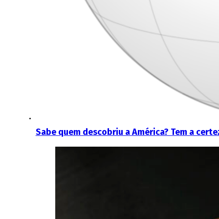
Sabe quem descobriu a América? Tem a certe