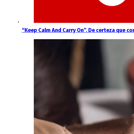
“Keep Calm And Carry On”. De certeza que co