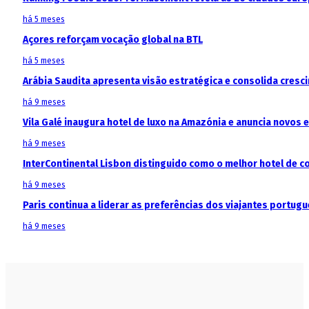
há 5 meses
Açores reforçam vocação global na BTL
há 5 meses
Arábia Saudita apresenta visão estratégica e consolida cresci
há 9 meses
Vila Galé inaugura hotel de luxo na Amazónia e anuncia novos
há 9 meses
InterContinental Lisbon distinguido como o melhor hotel de c
há 9 meses
Paris continua a liderar as preferências dos viajantes portu
há 9 meses