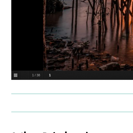
1
/
38
1