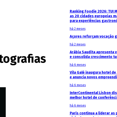
Ranking Foodie 2026: TUI 
as 20 cidades europeias m
para experiências gastron
há 2 meses
Açores reforçam vocação g
há 2 meses
Arábia Saudita apresenta v
tografias
e consolida crescimento tu
há 6 meses
Vila Galé inaugura hotel de
e anuncia novos empreendi
há 6 meses
InterContinental Lisbon di
melhor hotel de conferênc
há 6 meses
Paris continua a liderar as