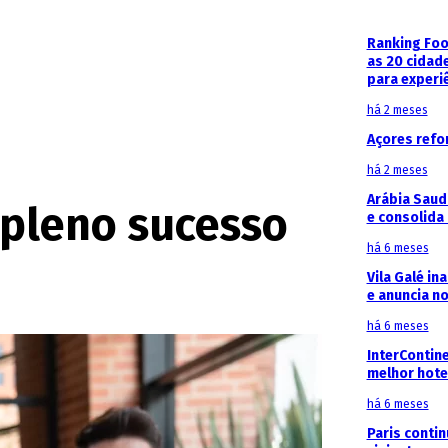
Ranking Foo
as 20 cidad
para experi
há 2 meses
Açores refo
há 2 meses
Arábia Saud
 pleno sucesso
e consolida 
há 6 meses
Vila Galé in
e anuncia n
há 6 meses
InterContin
melhor hote
há 6 meses
Paris contin