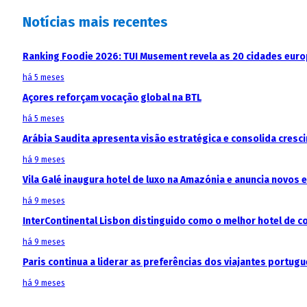
Notícias mais recentes
Ranking Foodie 2026: TUI Musement revela as 20 cidades eur
há 5 meses
Açores reforçam vocação global na BTL
há 5 meses
Arábia Saudita apresenta visão estratégica e consolida cresci
há 9 meses
Vila Galé inaugura hotel de luxo na Amazónia e anuncia novos
há 9 meses
InterContinental Lisbon distinguido como o melhor hotel de c
há 9 meses
Paris continua a liderar as preferências dos viajantes portu
há 9 meses