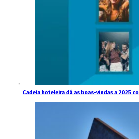
Cadeia hoteleira dá as boas-vindas a 2025 